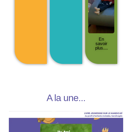
En
savoir
plus....
A la une...