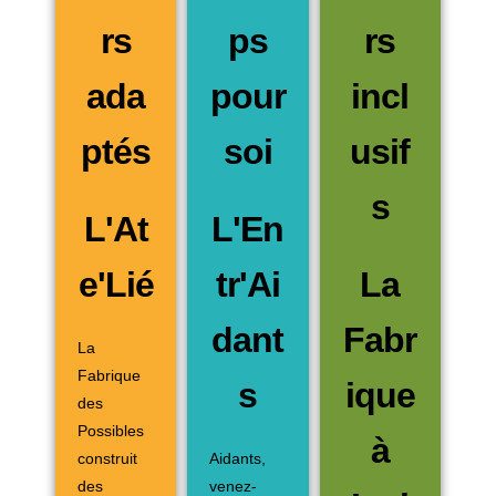
rs
ps
rs
ada
pour
incl
ptés
soi
usif
s
L'At
L'En
e'Lié
tr'Ai
La
dant
Fabr
La
Fabrique
s
ique
des
Possibles
à
construit
Aidants,
des
venez-