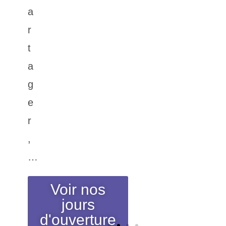
a
r
t
a
g
e
r
,
…
Voir nos
jours
d'ouverture