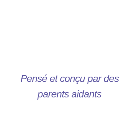
Un lieu pour soutenir les
parents qui aident au
quotidien leur enfant de tout
âge en situation de
polyhandicap
Pensé et conçu par des
parents aidants