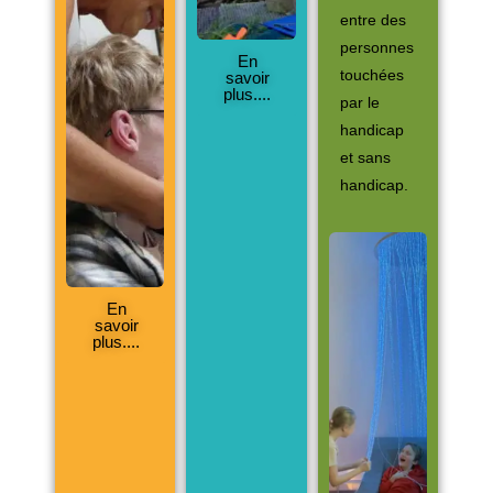
entre des
personnes
En
touchées
savoir
plus....
par le
handicap
et sans
handicap.
En
savoir
plus....